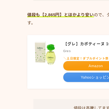
値段も【2,865円】とほかより安い
ので、
す。
【グレ】カボティーヌ 10
Gres
＼土日限定！ダブルポイント祭
Amazon
Yahooショッピ
値段は高騰してま