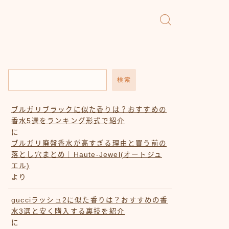
検索
ブルガリブラックに似た香りは？おすすめの
香水5選をランキング形式で紹介
に
ブルガリ廃盤香水が高すぎる理由と買う前の
落とし穴まとめ｜Haute-Jewel(オートジュ
エル)
より
gucciラッシュ2に似た香りは？おすすめの香
水3選と安く購入する裏技を紹介
に