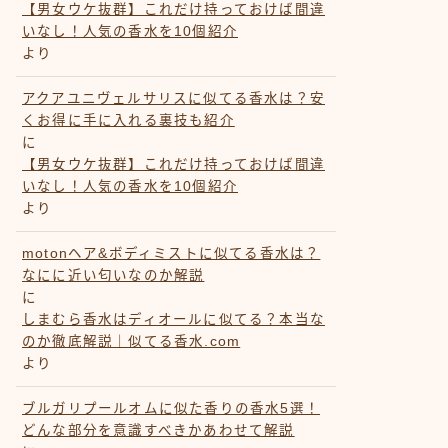
【男女ウケ抜群】これだけ持っておけば間違
いなし！人気の香水を10個紹介
より
アクアユニヴェルサリスに似てる香水は？安
くお得に手に入れる裏技も紹介
に
【男女ウケ抜群】これだけ持っておけば間違
いなし！人気の香水を10個紹介
より
motonヘア&ボディミストに似てる香水は？
なにに近い匂いなのか解説
に
しまむら香水はディオールに似てる？本当な
のか徹底解説｜似てる香水.com
より
ブルガリプールオムに似た香りの香水5選！
どんな部分を意識すべきかあわせて解説