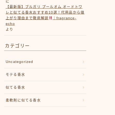
に
【最新版】ブルガリ プールオム オードトワ
レと似てる香水おすすめ10選！代用品から値
上がり理由まで徹底解説
｜fragrance-
echo
より
カテゴリー
Uncategorized
モテる香水
似てる香水
柔軟剤に似てる香水