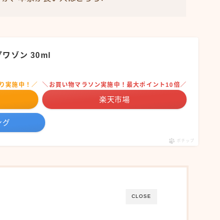
ワゾン 30ml
り実施中！／
＼お買い物マラソン実施中！最大ポイント10倍／
楽天市場
ング
ポチップ
CLOSE