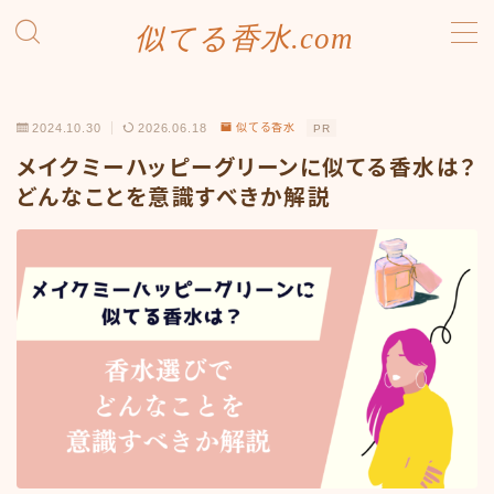
似てる香水.com
MENU
SDGsへの取り組み
2024.10.30
2026.06.18
似てる香水
PR
お問い合わせ
プライバシーポリシー
メイクミーハッピーグリーンに似てる香水は？
利用規約／特定商取引法に基づく表記
どんなことを意識すべきか解説
有料記事の決済完了ページ
運営者情報