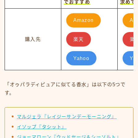
でおすすめ
求めて
Amazon
Am
購入先
楽天
楽
Yahoo
Ya
「オゥパラディピュアに似てる香水」は以下の5つで
す。
マルジェラ『レイジーサンデーモーニング』
イソップ『タシット』
ジョーマローン『ウッドセージ＆シーソルト』