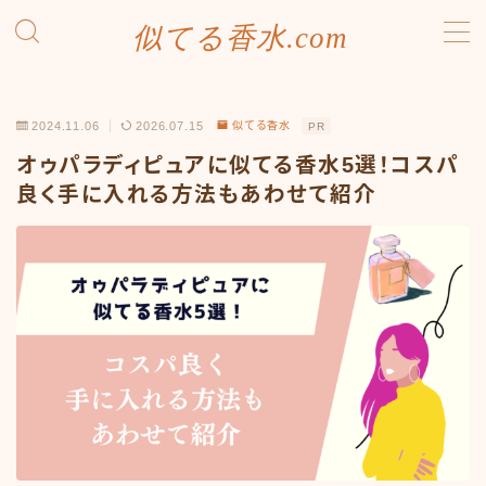
似てる香水.com
MENU
SDGsへの取り組み
2024.11.06
2026.07.15
似てる香水
PR
お問い合わせ
プライバシーポリシー
オゥパラディピュアに似てる香水5選！コスパ
利用規約／特定商取引法に基づく表記
良く手に入れる方法もあわせて紹介
有料記事の決済完了ページ
運営者情報