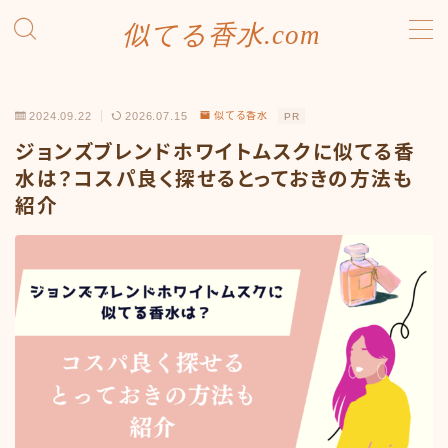
似てる香水.com
MENU
SDGsへの取り組み
2024.09.22
2026.07.15
似てる香水
PR
お問い合わせ
プライバシーポリシー
ジョンズブレンドホワイトムスクに似てる香
利用規約／特定商取引法に基づく表記
水は？コスパ良く探せるとっておきの方法も
有料記事の決済完了ページ
紹介
運営者情報