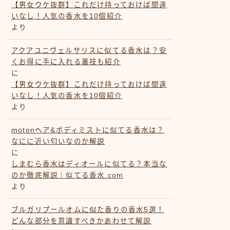
【男女ウケ抜群】これだけ持っておけば間違
いなし！人気の香水を10個紹介
より
アクアユニヴェルサリスに似てる香水は？安
くお得に手に入れる裏技も紹介
に
【男女ウケ抜群】これだけ持っておけば間違
いなし！人気の香水を10個紹介
より
motonヘア&ボディミストに似てる香水は？
なにに近い匂いなのか解説
に
しまむら香水はディオールに似てる？本当な
のか徹底解説｜似てる香水.com
より
ブルガリプールオムに似た香りの香水5選！
どんな部分を意識すべきかあわせて解説