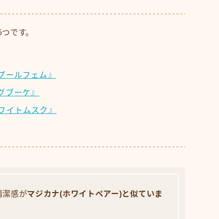
5つです。
プールフェム』
グブーケ』
ワイトムスク』
清潔感が
マジカナ(ホワイトペアー)と似ていま