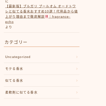
に
【最新版】ブルガリ プールオム オードトワ
レと似てる香水おすすめ10選！代用品から値
上がり理由まで徹底解説
｜fragrance-
echo
より
カテゴリー
Uncategorized
モテる香水
似てる香水
柔軟剤に似てる香水