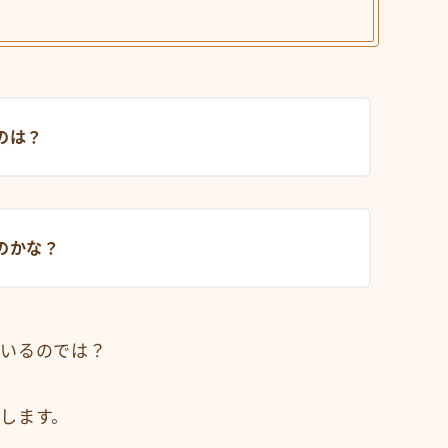
のは？
のかな？
数いるのでは？
介
します。