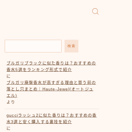
検索
ブルガリブラックに似た香りは？おすすめの
香水5選をランキング形式で紹介
に
ブルガリ廃盤香水が高すぎる理由と買う前の
落とし穴まとめ｜Haute-Jewel(オートジュ
エル)
より
gucciラッシュ2に似た香りは？おすすめの香
水3選と安く購入する裏技を紹介
に