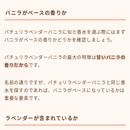
バニラがベースの香りか
パチュリラベンダーバニラに似た香水を選ぶ際にはまず
バニラがベースの香りかどうかを確認しましょう。
パチュリラベンダーバニラの最大の特徴は
甘いバニラの
香りだから
です。
名前の通りですが、パチュリラベンダーバニラと同じ香
水を探すのであれば、バニラがベースになっているかは
重要な要素です。
ラベンダーが含まれているか