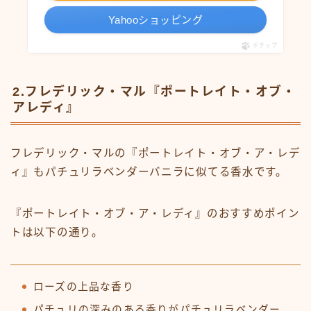
Yahooショッピング
ポチップ
2.フレデリック・マル『ポートレイト・オブ・
アレディ』
フレデリック・マルの『ポートレイト・オブ・ア・レデ
ィ』もパチュリラベンダーバニラに似てる香水です。
『ポートレイト・オブ・ア・レディ』のおすすめポイン
トは以下の通り。
ローズの上品な香り
パチュリの深みのある香りがパチュリラベンダー