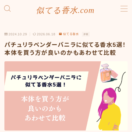
似てる香水.com
MENU
SDGsへの取り組み
2024.10.29
2026.06.18
似てる香水
PR
お問い合わせ
プライバシーポリシー
パチュリラベンダーバニラに似てる香水5選！
利用規約／特定商取引法に基づく表記
本体を買う方が良いのかもあわせて比較
有料記事の決済完了ページ
運営者情報