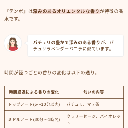
『テンポ』は
深みのあるオリエンタルな香り
が特徴の香
水です。
パチュリの豊かで深みのある香り
が、パ
チュリラベンダーバニラに似ています。
時間が経つごとの香りの変化は以下の通り。
時間経過による香りの変化
匂いの内容
トップノート(5～10分以内)
パチュリ、マテ茶
クラリーセージ、バイオレッ
ミドルノート(30分～1時間)
ト