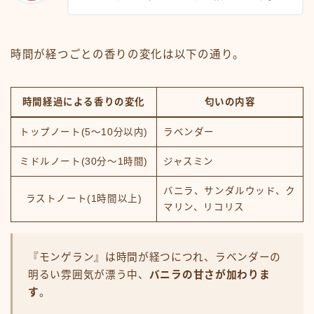
時間が経つごとの香りの変化は以下の通り。
時間経過による香りの変化
匂いの内容
トップノート(5～10分以内)
ラベンダー
ミドルノート(30分～1時間)
ジャスミン
バニラ、サンダルウッド、ク
ラストノート(1時間以上)
マリン、リコリス
『モンゲラン』は時間が経つにつれ、ラベンダーの
明るい雰囲気が漂う中、
バニラの甘さが加わりま
す
。