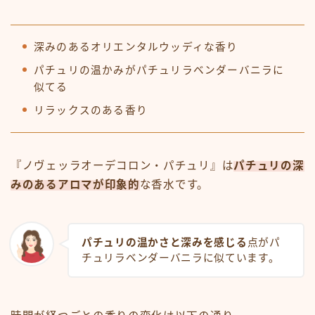
深みのあるオリエンタルウッディな香り
パチュリの温かみがパチュリラベンダーバニラに
似てる
リラックスのある香り
『ノヴェッラオーデコロン・パチュリ』は
パチュリの深
みのあるアロマが印象的
な香水です。
パチュリの温かさと深みを感じる
点がパ
チュリラベンダーバニラに似ています。