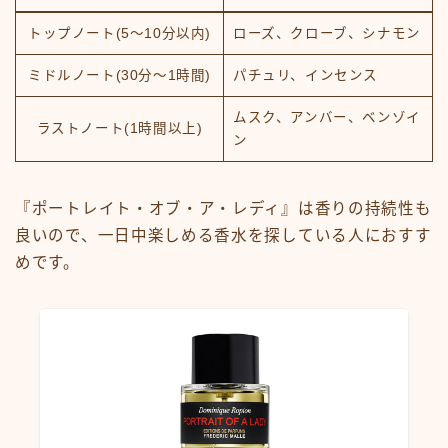
トップノート(5～10分以内)
ローズ、クローブ、シナモン
ミドルノート(30分～1時間)
パチュリ、インセンス
ムスク、アンバー、ベンゾイ
ラストノート(1時間以上)
ン
『ポートレイト・オブ・ア・レディ』は香りの持続性も
良いので、一日中楽しめる香水を探している人におすす
めです。