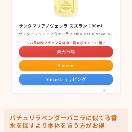
サンタマリアノヴェッラ スズラン 100ml
サンタ・マリア・ノヴェッラ(Santa Maria Novella)
＼お買い物マラソン実施中！最大ポイント10倍／
楽天市場
Amazon
Yahooショッピング
ポチップ
パチュリラベンダーバニラに似てる香
水を探すより本体を買う方がお得