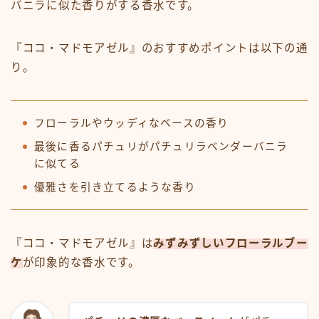
バニラに似た香りがする香水です。
『ココ・マドモアゼル』のおすすめポイントは以下の通
り。
フローラルやウッディなベースの香り
最後に香るパチュリがパチュリラベンダーバニラ
に似てる
優雅さを引き立てるような香り
『ココ・マドモアゼル』は
みずみずしいフローラルブー
ケ
が印象的な香水です。