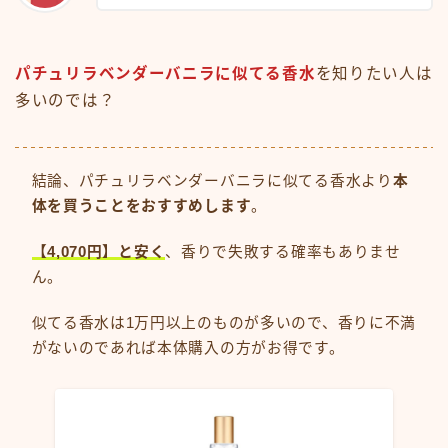
パチュリラベンダーバニラに似てる香水
を知りたい人は
多いのでは？
結論、パチュリラベンダーバニラに似てる香水より
本
体を買うことをおすすめします
。
【4,070円】と安く
、香りで失敗する確率もありませ
ん。
似てる香水は1万円以上のものが多いので、香りに不満
がないのであれば本体購入の方がお得です。