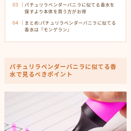
パチュリラベンダーバニラに似てる香水を
探すより本体を買う方がお得
まとめ:パチュリラベンダーバニラに似てる
香水は『モンゲラン』
パチュリラベンダーバニラに似てる香
水で見るべきポイント