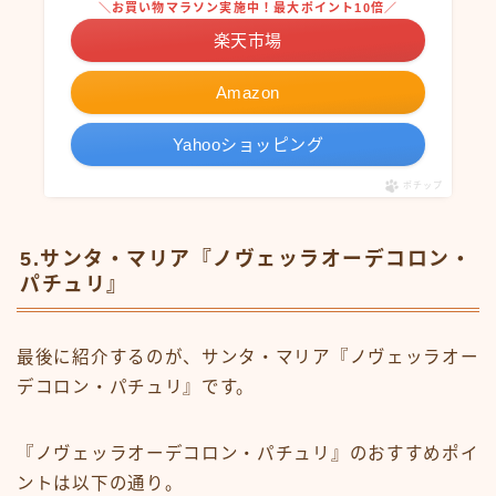
＼お買い物マラソン実施中！最大ポイント10倍／
楽天市場
Amazon
Yahooショッピング
ポチップ
5.サンタ・マリア『ノヴェッラオーデコロン・
パチュリ』
最後に紹介するのが、サンタ・マリア『ノヴェッラオー
デコロン・パチュリ』です。
『ノヴェッラオーデコロン・パチュリ』のおすすめポイ
ントは以下の通り。