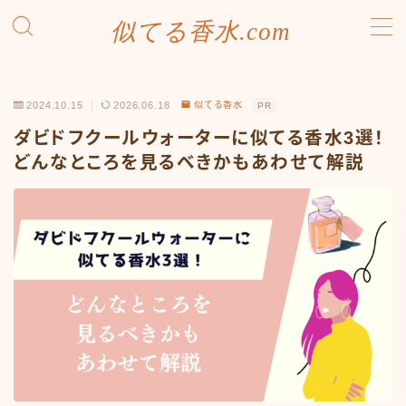
似てる香水.com
MENU
SDGsへの取り組み
2024.10.15
2026.06.18
似てる香水
PR
お問い合わせ
プライバシーポリシー
ダビドフクールウォーターに似てる香水3選！
利用規約／特定商取引法に基づく表記
どんなところを見るべきかもあわせて解説
有料記事の決済完了ページ
運営者情報