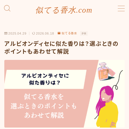
似てる香水.com
MENU
SDGsへの取り組み
2025.04.29
2026.06.18
似てる香水
PR
お問い合わせ
プライバシーポリシー
アルビオンディセに似た香りは？選ぶときの
利用規約／特定商取引法に基づく表記
ポイントもあわせて解説
有料記事の決済完了ページ
運営者情報