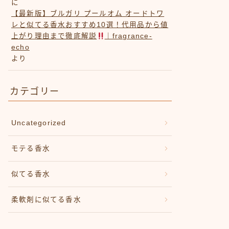
に
【最新版】ブルガリ プールオム オードトワ
レと似てる香水おすすめ10選！代用品から値
上がり理由まで徹底解説
｜fragrance-
echo
より
カテゴリー
Uncategorized
モテる香水
似てる香水
柔軟剤に似てる香水