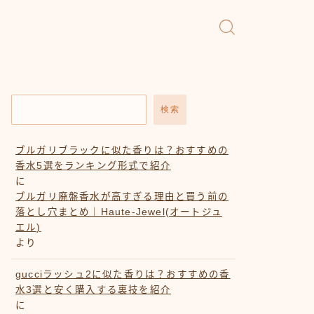
検索
ブルガリブラックに似た香りは？おすすめの
香水5選をランキング形式で紹介
に
ブルガリ廃盤香水が高すぎる理由と買う前の
落とし穴まとめ｜Haute-Jewel(オートジュ
エル)
より
gucciラッシュ2に似た香りは？おすすめの香
水3選と安く購入する裏技を紹介
に