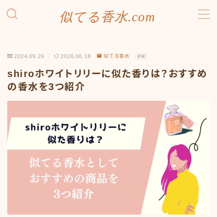
似てる香水.com
MENU
SDGsへの取り組み
2024.09.26
2026.06.18
似てる香水
PR
お問い合わせ
プライバシーポリシー
shiroホワイトリリーに似た香りは？おすすめ
利用規約／特定商取引法に基づく表記
の香水を3つ紹介
有料記事の決済完了ページ
運営者情報