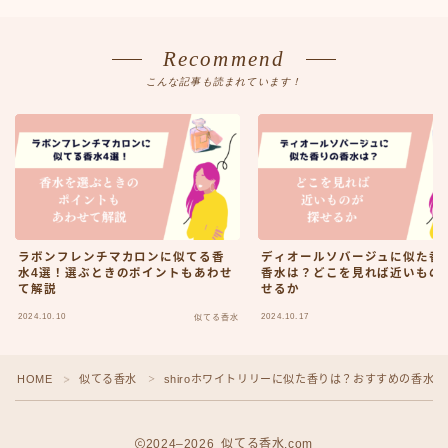
Recommend
こんな記事も読まれています！
ラボンフレンチマカロンに似てる香
ディオールソバージュに似た香
水4選！選ぶときのポイントもあわせ
香水は？どこを見れば近いもの
て解説
せるか
2024.10.10
2024.10.17
似てる香水
似
HOME
似てる香水
shiroホワイトリリーに似た香りは？おすすめの香水を
＞
＞
2024–2026 似てる香水.com