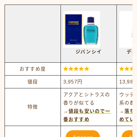
ジバンシイ
ディ


おすすめ度
値段
3,957円
13,98
アクアとシトラスの
ウッデ
香りが似てる
系の香
特徴
→
値段も安いので一
→
落ち
番おすすめ
めてい