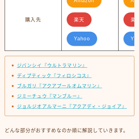
Amazon
Am
購入先
楽天
楽
Yahoo
Ya
ジバンシイ『ウルトラマリン』
ディプティック『フィロシコス』
ブルガリ『アクアプールオムマリン』
ジミーチュウ『マンブルー』
ジョルジオアルマーニ『アクアディ・ジョイア』
どんな部分がおすすめなのか順に解説していきます。