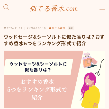
似てる香水.com
MENU
SDGsへの取り組み
2024.11.14
2026.06.18
似てる香水
PR
お問い合わせ
プライバシーポリシー
ウッドセージ&シーソルトに似た香りは？おす
利用規約／特定商取引法に基づく表記
すめ香水5つをランキング形式で紹介
有料記事の決済完了ページ
運営者情報