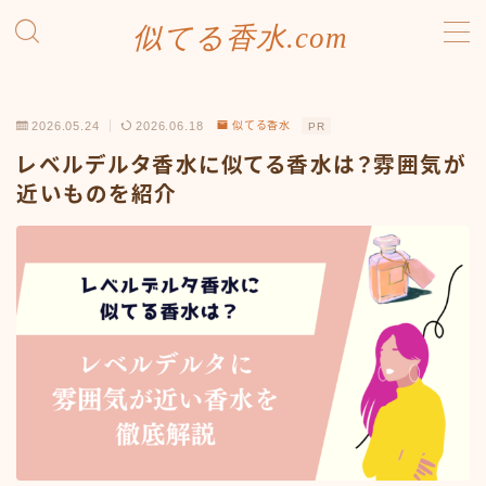
似てる香水.com
MENU
SDGsへの取り組み
2026.05.24
2026.06.18
似てる香水
PR
お問い合わせ
プライバシーポリシー
レベルデルタ香水に似てる香水は？雰囲気が
利用規約／特定商取引法に基づく表記
近いものを紹介
有料記事の決済完了ページ
運営者情報