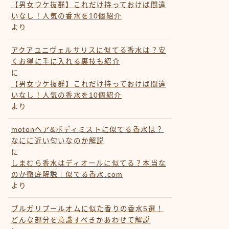
【男女ウケ抜群】これだけ持っておけば間違
いなし！人気の香水を10個紹介
より
アクアユニヴェルサリスに似てる香水は？安
くお得に手に入れる裏技も紹介
に
【男女ウケ抜群】これだけ持っておけば間違
いなし！人気の香水を10個紹介
より
motonヘア&ボディミストに似てる香水は？
なにに近い匂いなのか解説
に
しまむら香水はディオールに似てる？本当な
のか徹底解説｜似てる香水.com
より
ブルガリプールオムに似た香りの香水5選！
どんな部分を意識すべきかあわせて解説