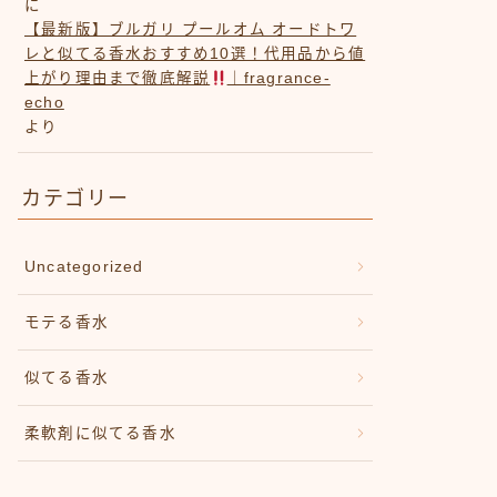
に
【最新版】ブルガリ プールオム オードトワ
レと似てる香水おすすめ10選！代用品から値
上がり理由まで徹底解説
｜fragrance-
echo
より
カテゴリー
Uncategorized
モテる香水
似てる香水
柔軟剤に似てる香水