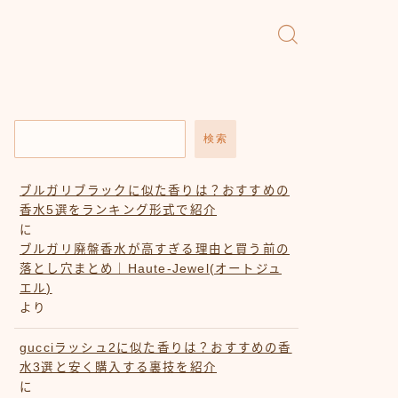
検索
ブルガリブラックに似た香りは？おすすめの
香水5選をランキング形式で紹介
に
ブルガリ廃盤香水が高すぎる理由と買う前の
落とし穴まとめ｜Haute-Jewel(オートジュ
エル)
より
gucciラッシュ2に似た香りは？おすすめの香
水3選と安く購入する裏技を紹介
に