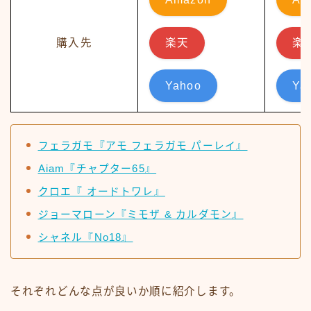
購入先
楽天
楽
Yahoo
Ya
フェラガモ『アモ フェラガモ パーレイ』
Aiam『チャプター65』
クロエ『 オードトワレ』
ジョーマローン『ミモザ & カルダモン』
シャネル『No18』
それぞれどんな点が良いか順に紹介します。