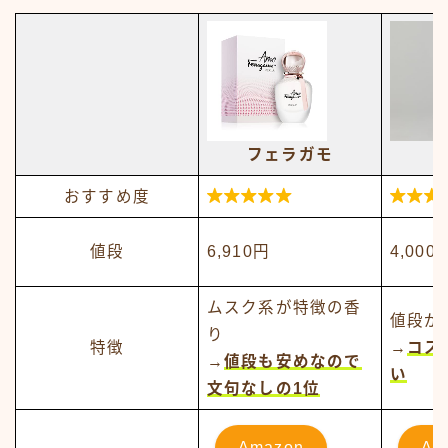
フェラガモ


おすすめ度
値段
6,910円
4,000
ムスク系が特徴の香
値段が
り
特徴
→
コス
→
値段も安めなので
い
文句なしの1位
Amazon
Am