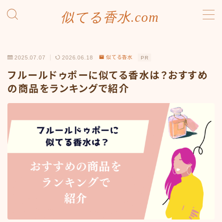
似てる香水.com
MENU
SDGsへの取り組み
2025.07.07
2026.06.18
似てる香水
PR
お問い合わせ
プライバシーポリシー
フルールドゥポーに似てる香水は？おすすめ
利用規約／特定商取引法に基づく表記
の商品をランキングで紹介
有料記事の決済完了ページ
運営者情報