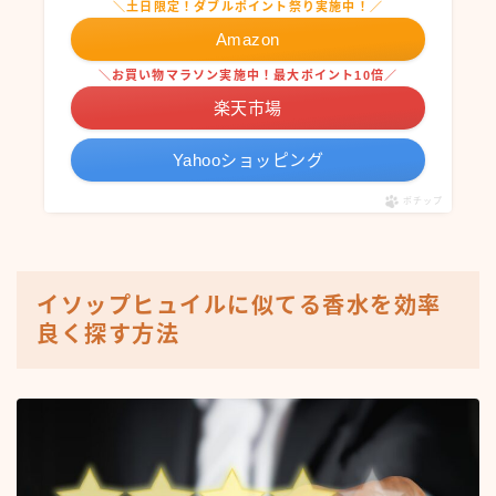
＼土日限定！ダブルポイント祭り実施中！／
Amazon
＼お買い物マラソン実施中！最大ポイント10倍／
楽天市場
Yahooショッピング
ポチップ
イソップヒュイルに似てる香水を効率
良く探す方法