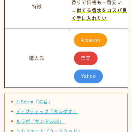
香りで価格も一番安い
特徴
→
似てる香水をコスパ良
く手に入れたい
Amazon
購入先
楽天
Yahoo
J-Scent『沈香』
ディプティック『タムダオ』
ルラボ『サンタル33』
トムフォード『ウードウッド』