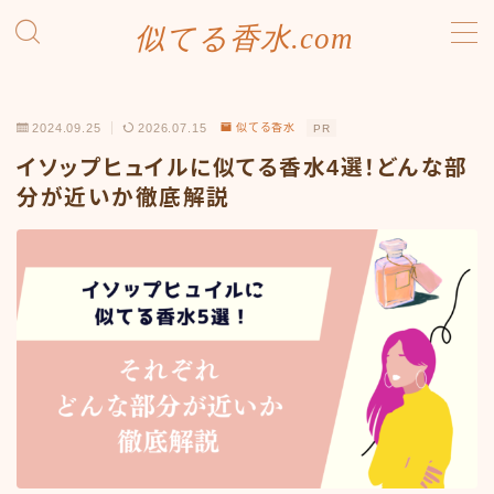
似てる香水.com
MENU
SDGsへの取り組み
2024.09.25
2026.07.15
似てる香水
PR
お問い合わせ
プライバシーポリシー
イソップヒュイルに似てる香水4選！どんな部
利用規約／特定商取引法に基づく表記
分が近いか徹底解説
有料記事の決済完了ページ
運営者情報