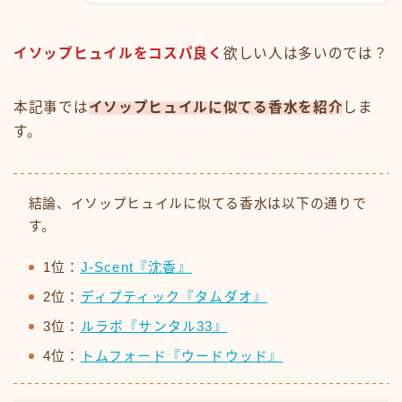
イソップヒュイルをコスパ良く
欲しい人は多いのでは？
本記事では
イソップヒュイルに似てる香水を紹介
しま
す。
結論、イソップヒュイルに似てる香水は以下の通りで
す。
1位：
J-Scent『沈香』
2位：
ディプティック『タムダオ』
3位：
ルラボ『サンタル33』
4位：
トムフォード『ウードウッド』