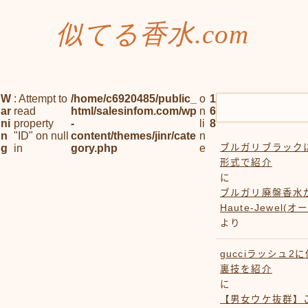
似てる香水.com
W
: Attempt to
/home/c6920485/public_
o
1
ar
read
html/salesinfom.com/wp
n
6
ni
property
-
li
8
n
"ID" on null
content/themes/jinr/cate
n
g
in
gory.php
e
ブルガリブラック
形式で紹介
に
ブルガリ廃盤香水
Haute-Jewel(
より
gucciラッシュ
裏技を紹介
に
【男女ウケ抜群】