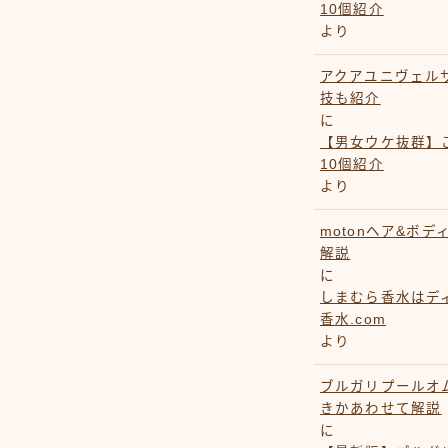
10個紹介
より
アクアユニヴェル
技も紹介
に
【男女ウケ抜群】
10個紹介
より
motonヘア&ボ
解説
に
しまむら香水はデ
香水.com
より
ブルガリプールオ
きかあわせて解説
に