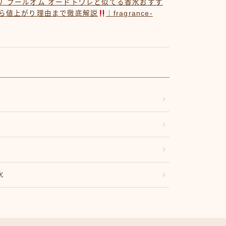
リ プールオム オードトワレと似てる香水おすす
から値上がり理由まで徹底解説
｜fragrance-
水