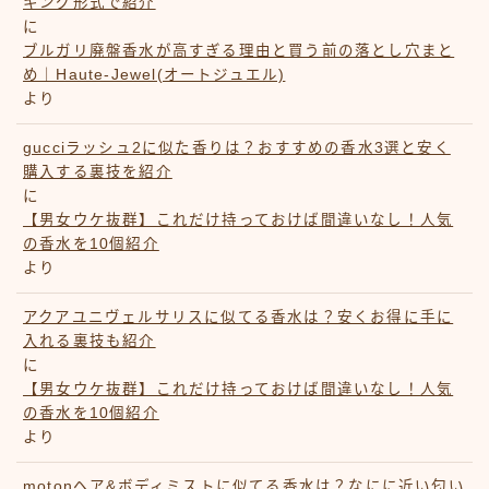
キング形式で紹介
に
ブルガリ廃盤香水が高すぎる理由と買う前の落とし穴まと
め｜Haute-Jewel(オートジュエル)
より
gucciラッシュ2に似た香りは？おすすめの香水3選と安く
購入する裏技を紹介
に
【男女ウケ抜群】これだけ持っておけば間違いなし！人気
の香水を10個紹介
より
アクアユニヴェルサリスに似てる香水は？安くお得に手に
入れる裏技も紹介
に
【男女ウケ抜群】これだけ持っておけば間違いなし！人気
の香水を10個紹介
より
motonヘア&ボディミストに似てる香水は？なにに近い匂い