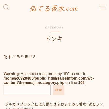
似てる香水.com
MENU
SDGsへの取り組み
CATEGORY
お問い合わせ
プライバシーポリシー
ドンキ
利用規約／特定商取引法に基づく表記
有料記事の決済完了ページ
運営者情報
記事がありません
Warning
: Attempt to read property "ID" on null in
/home/c6920485/public_html/salesinfom.com/wp-
content/themes/jinr/category.php
on line
168
検索
ブルガリブラックに似た香りは？おすすめの香水5選をラン